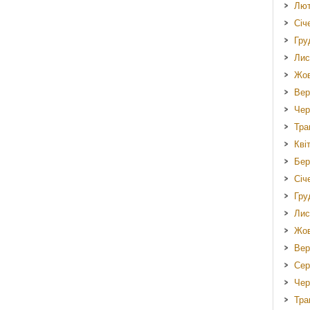
Лют
Січ
Гру
Лис
Жов
Вер
Чер
Тра
Кві
Бер
Січ
Гру
Лис
Жов
Вер
Сер
Чер
Тра