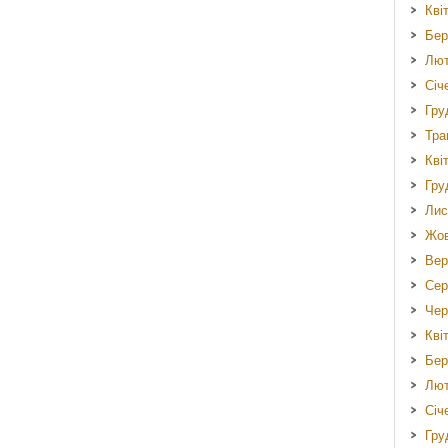
Кві
Бер
Лют
Січ
Гру
Тра
Кві
Гру
Лис
Жов
Вер
Сер
Чер
Кві
Бер
Лют
Січ
Гру