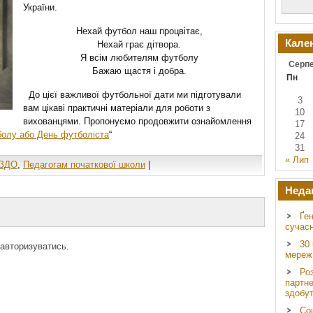
України.
Нехай футбол наш процвітає,
Кале
Нехай грає дітвора.
Я всім любителям футболу
Серпе
Бажаю щастя і добра.
Пн
До цієї важливої футбольної дати ми підготували
3
вам цікаві практичні матеріали для роботи з
10
вихованцями. Пропонуємо продовжити ознайомлення
17
болу або День футболіста
“
24
31
« Лип
 ЗДО
,
Педагогам початкової школи
|
Неда
Ґен
сучасн
30
авторизуватись
.
мереж
Ро
партне
здобут
Со