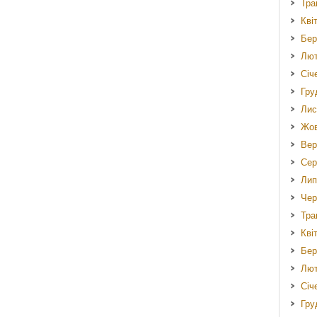
Тра
Кві
Бер
Лют
Січ
Гру
Лис
Жов
Вер
Сер
Лип
Чер
Тра
Кві
Бер
Лют
Січ
Гру