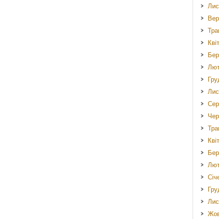
Лис
Вер
Тра
Кві
Бер
Лют
Гру
Лис
Сер
Чер
Тра
Кві
Бер
Лют
Січ
Гру
Лис
Жов