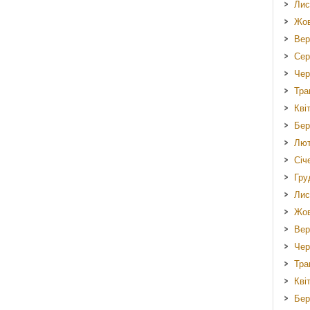
Лис
Жов
Вер
Сер
Чер
Тра
Кві
Бер
Лют
Січ
Гру
Лис
Жов
Вер
Чер
Тра
Кві
Бер