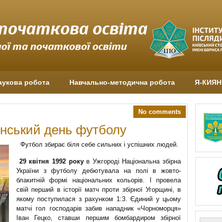
аукова робота
Навчально-методична робота
Я-КИЯ
No comments
аїнський день футболу
Футбол збирає біля себе сильних і успішних людей.
29 квітня 1992 року
в Ужгороді Національна збірна
України з футболу дебютувала на полі в жовто-
блакитній формі національних кольорів. І провела
свій перший в історії матч проти збірної Угорщині, в
якому поступилася з рахунком 1:3. Єдиний у цьому
матчі гол господарів забив нападник «Чорноморця»
Іван Гецко, ставши першим бомбардиром збірної