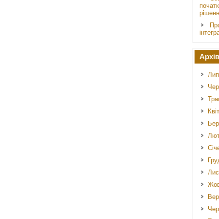
початк
рішен
Пр
інтегр
Архі
Лип
Чер
Тра
Кві
Бер
Лют
Січ
Гру
Лис
Жов
Вер
Чер