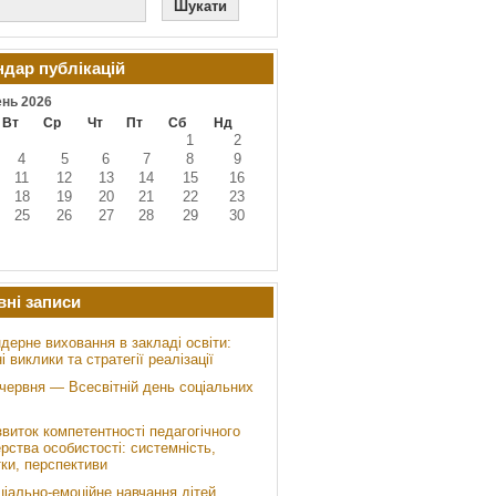
ндар публікацій
нь 2026
Вт
Ср
Чт
Пт
Сб
Нд
1
2
4
5
6
7
8
9
11
12
13
14
15
16
18
19
20
21
22
23
25
26
27
28
29
30
вні записи
дерне виховання в закладі освіти:
і виклики та стратегії реалізації
 червня — Всесвітній день соціальних
звиток компетентності педагогічного
рства особистості: системність,
ки, перспективи
ціально-емоційне навчання дітей