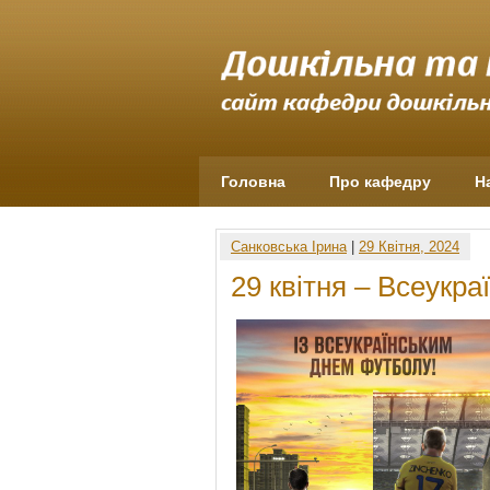
Головна
Про кафедру
Н
Санковська Ірина
|
29 Квітня, 2024
29 квітня – Всеукр