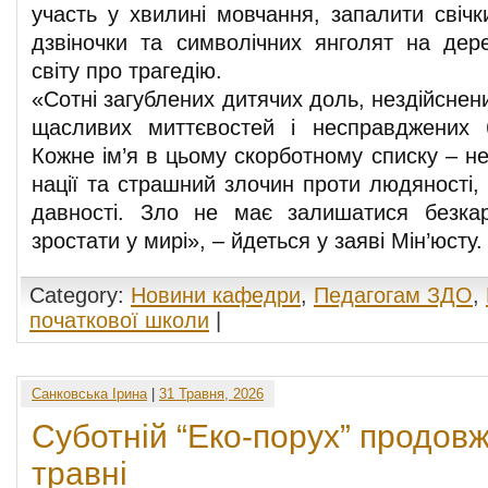
участь у хвилині мовчання, запалити свічки
дзвіночки та символічних янголят на дер
світу про трагедію.
«Сотні загублених дитячих доль, нездійснен
щасливих миттєвостей і несправджених б
Кожне ім’я в цьому скорботному списку – не
нації та страшний злочин проти людяності,
давності. Зло не має залишатися безкар
зростати у мирі», – йдеться у заяві Мін’юсту.
Category:
Новини кафедри
,
Педагогам ЗДО
,
початкової школи
|
Санковська Ірина
|
31 Травня, 2026
Суботній “Еко-порух” продовж
травні