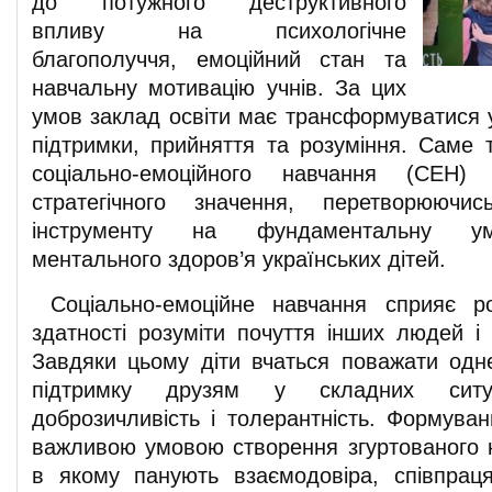
до потужного деструктивного
впливу на психологічне
благополуччя, емоційний стан та
навчальну мотивацію учнів. За цих
умов заклад освіти має трансформуватися у
підтримки, прийняття та розуміння. Саме
соціально-емоційного навчання (СЕН) 
стратегічного значення, перетворюючи
інструменту на фундаментальну ум
ментального здоров’я українських дітей.
Соціально-емоційне навчання сприяє р
здатності розуміти почуття інших людей і 
Завдяки цьому діти вчаться поважати одн
підтримку друзям у складних ситуа
доброзичливість і толерантність. Формуван
важливою умовою створення згуртованого к
в якому панують взаємодовіра, співпрац