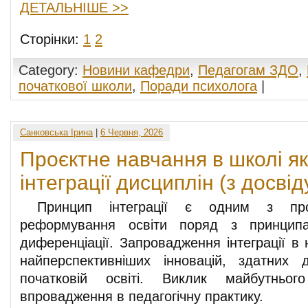
ДЕТАЛЬНІШЕ >>
Сторінки:
1
2
Category:
Новини кафедри
,
Педагогам ЗДО
,
початкової школи
,
Поради психолога
|
Санковська Ірина
|
6 Червня, 2026
Проєктне навчання в школі я
інтеграції дисциплін (з досвід
Принцип інтеграції є одним з пров
реформування освіти поряд з принципа
диференціації. Запровадження інтеграції в 
найперспективніших інновацій, здатних 
початковій освіті. Виклик майбутньо
впровадження в педагогічну практику.