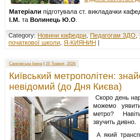
Матеріали
підготувала ст. викладачки каф
І.М.
та
Волинець Ю.О
.
Category:
Новини кафедри
,
Педагогам ЗДО
,
початкової школи
,
Я-КИЯНИН
|
Санковська Ірина
|
25 Травня, 2026
Київський метрополітен: знай
невідомий (до Дня Києва)
Скоро день на
можемо уявит
метро? Наві
звучить дивно.
А який трансп