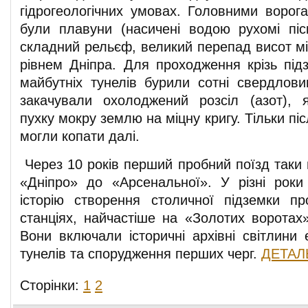
гідрогеологічних умовах. Головними ворога
були плавуни (насичені водою рухомі піски
складний рельєф, великий перепад висот мі
рівнем Дніпра. Для проходження крізь під
майбутніх тунелів бурили сотні свердлови
закачували охолоджений розсіл (азот), 
пухку мокру землю на міцну кригу. Тільки пі
могли копати далі.
Через 10 років перший пробний поїзд таки 
«Дніпро» до «Арсенальної». У різні рок
історію створення столичної підземки п
станціях, найчастіше на «Золотих воротах»
Вони включали історичні архівні світлини 
тунелів та спорудження перших черг.
ДЕТАЛ
Сторінки:
1
2