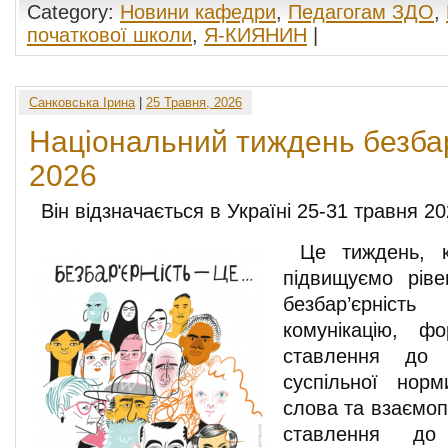
Category:
Новини кафедри
,
Педагогам ЗДО
,
початкової школи
,
Я-КИЯНИН
|
Санковська Ірина
|
25 Травня, 2026
Національний тиждень безбар
2026
Він відзначається в Україні 25-31 травня 20
Це тиждень, 
підвищуємо ріве
безбар’єрніс
комунікацію, ф
ставлення до б
суспільної норм
слова та взаємоп
ставлення до 