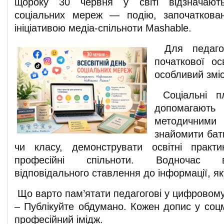
щороку 30 червня у світі відзначають
соціальних мереж — подію, започаткова
ініціативою медіа-спільноти Mashable.
Для педагог
початкової о
особливий зміс
Соціальні пл
допомага
методични
знайомити бать
чи класу, демонструвати освітні практ
професійні спільноти. Водночас 
відповідального ставлення до інформації, як
Що варто пам’ятати педагогові у цифровому
– Публікуйте обдумано. Кожен допис у со
професійний імідж.