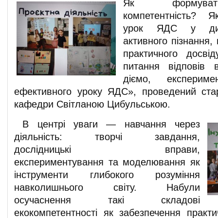
Як формуват
компетентність? Я
урок ЯДС у дин
активного пізнання, 
практичного досві
питання відповів 
діємо, експерим
ефективного уроку ЯДС», проведений ст
кафедри Світланою Цибульською.
В центрі уваги — навчання через
діяльність: творчі завдання,
дослідницькі вправи,
експериментування та моделювання як
інструменти глибокого розуміння
навколишнього світу. Набули
осучаснення такі складові
екокомпетентності як забезпечення практи