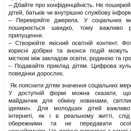
– Дбайте про конфіденційність. Не поширюй
дітей, батьків чи внутрішню службову інфор
– Перевіряйте джерела. У соціальних м
поширюється швидко, тому важливо р
припущення.
– Створюйте якісний освітній контент. Фот
корисні добірки та анонси подій можуть
містком між закладом освіти, родиною та г
– Подавайте приклад дітям. Цифрова куль
поведінки дорослих.
Як пояснити дітям значення соціальних ме
У доступній формі можна сказати, що
майданчик для обміну новинами, світл
ідеями». Для молодших дітей важливо
інтернеті, як і в реальному житті, слі
обережними та не передавати особ