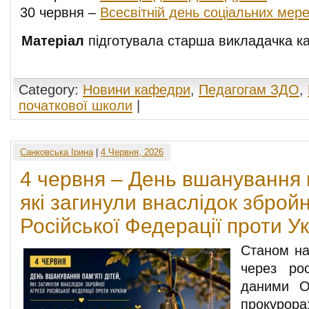
30 червня –
Всесвітній день соціальних мер
Матеріал
підготувала старша викладачка 
Category:
Новини кафедри
,
Педагогам ЗДО
,
початкової школи
|
Санковська Ірина
|
4 Червня, 2026
4 червня – День вшанування п
які загинули внаслідок збройн
Російської Федерації проти Ук
Станом на
через рос
даними О
прокурора