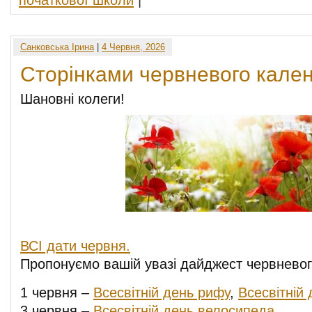
початкової школи
|
Санковська Ірина
|
4 Червня, 2026
Сторінками червневого кале
Шановні колеги!
ВСІ дати червня.
Пропонуємо вашій увазі дайджест червневог
1 червня –
Всесвітній день рифу
,
Всесвітній 
3 червня –
Всесвітній день
велосипеда