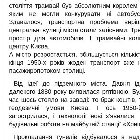
століття трамвай був абсолютним королем к
яким не могли конкурувати ні автобус
Здавалося, транспортна проблема вирі
центральні вулиці міста стали затісними. Тр
простір для автомобілів. І трамвайні колі
центру Києва.
А місто розростається, збільшується кільк
кінця 1950-х років жоден транспорт вже 
пасажиропотоком столиці.
Від ідеї до підземного міста. Давня і
далекого 1880 року виявилася рятівною. Бу
час щось стояло на заваді: то брак коштів, 
геодезичні умови Києва. І ось 1950-
загострилася, і технології нові з’явилися
будівельні роботи на майбутній станції «Хре
Прокладання тунелів відбувалося в над