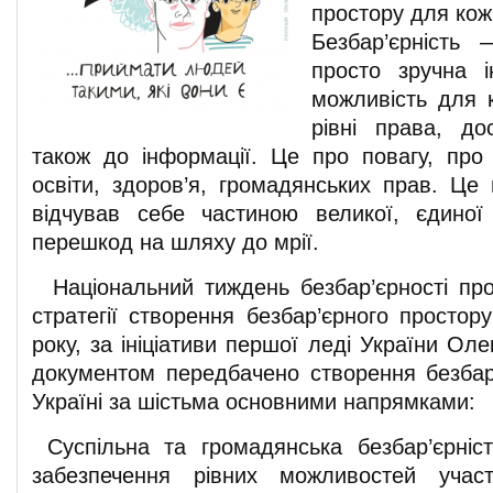
простору для кож
Безбар’єрність
просто зручна і
можливість для 
рівні права, до
також до інформації. Це про повагу, про
освіти, здоров’я, громадянських прав. Це
відчував себе частиною великої, єдиної
перешкод на шляху до мрії.
Національний тиждень безбар’єрності пр
стратегії створення безбар’єрного простор
року, за ініціативи першої леді України Ол
документом передбачено створення безбар
Україні за шістьма основними напрямками:
Суспільна та громадянська безбар’єрніс
забезпечення рівних можливостей учас