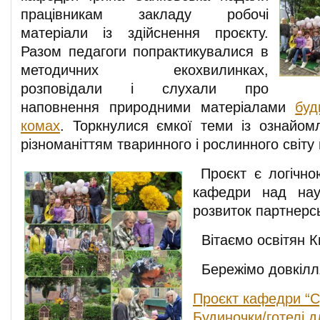
працівникам закладу робочі
матеріали із здійснення проєкту.
Разом педагоги попрактикувалися в
методичних екохвилинках,
розповідали і слухали про
наповнення природними матеріалами
буд
комах
. Торкнулися ємкої теми із ознайом
різноманіттям тваринного і рослинного світу
Проєкт є логічно
кафедри над на
розвиток партнерсь
Вітаємо освітян Ки
Бережімо довкілля
Проєкт кафедри “С
Будиночки/готелі 