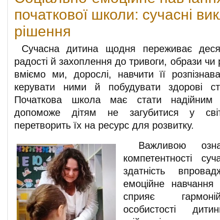
початкової школи: сучасні ви
рішення
Сучасна дитина щодня переживає деся
радості й захоплення до тривоги, образи чи 
вміємо ми, дорослі, навчити її розпізнава
керувати ними й побудувати здорові с
Початкова школа має стати надійним н
допоможе дітям не загубитися у сві
перетворить їх на ресурс для розвитку.
Важливою ознак
компетентності суч
здатність впровад
емоційне навчання
сприяє гармоні
особистості дити