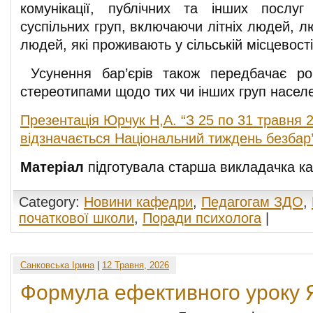
комунікації, публічних та інших послу
суспільних груп, включаючи літніх людей, лю
людей, які проживають у сільській місцевост
Усунення бар’єрів також передбачає р
стереотипами щодо тих чи інших груп насел
Презентація Юрчук Н,А. “З 25 по 31 травня 2
відзначається Національний тиждень безбар’
Матеріал
підготувала старша викладачка 
Category:
Новини кафедри
,
Педагогам ЗДО
,
початкової школи
,
Поради психолога
|
Санковська Ірина
|
12 Травня, 2026
Формула ефективного уроку