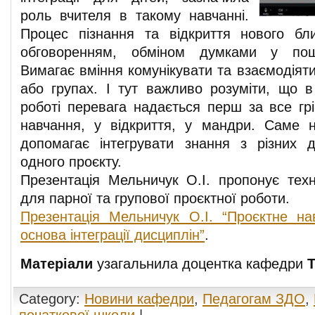
роль вчителя в такому навчанні.
Процес пізнання та відкриття нового бл
обговоренням, обміном думками у пошу
Вимагає вміння комунікувати та взаємодіят
або групах. І тут важливо розуміти, що в 
роботі перевага надається перш за все грі
навчання, у відкриття, у мандри. Саме 
допомагає інтегрувати знання з різних 
одного проєкту.
Презентація Мельничук О.І. пропонує техн
для парної та групової проєктної роботи.
Презентація Мельничук О.І. “Проєктне н
основа інтеграції дисциплін”
.
Матеріали
узагальнила доцентка кафедри
Т
Category:
Новини кафедри
,
Педагогам ЗДО
,