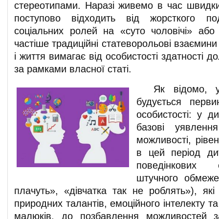
стереотипами. Наразі живемо в час швидких
поступово відходить від жорсткого по
соціальних ролей на «суто чоловічі» або 
частіше традиційні статеворольові взаємин
і життя вимагає від особистості здатності д
за рамками власної статі.
Як відомо, у 
будується перв
особистості: у д
базові уявленн
можливості, ріве
в цей період ди
поведінкових 
штучного обмеже
плачуть», «дівчатка так не роблять»), які
природних талантів, емоційного інтелекту та
малюків, до позбавлення можливостей 