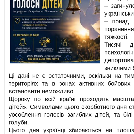
– загину
українськи
– понад 
пораненн
тяжкості.
Тисячі д
психол
депортова
зниклими б
Ці дані не є остаточними, оскільки на ти
територіях та в зонах активних бойових д
встановити неможливо.
Щороку по всій країні проходить масшта
дітей». Символами цього скорботного дня с
уособлення голосів загиблих дітей, та біл
голуби.
Цього дня українці збираються на площа