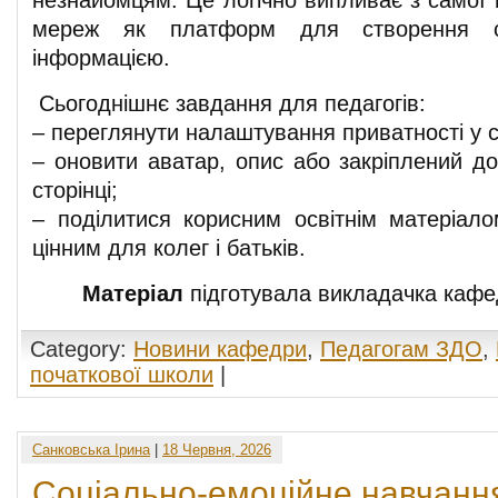
незнайомцям. Це логічно випливає з самої 
мереж як платформ для створення сп
інформацією.
Сьогоднішнє завдання для педагогів:
– переглянути налаштування приватності у с
– оновити аватар, опис або закріплений до
сторінці;
– поділитися корисним освітнім матеріал
цінним для колег і батьків.
Матеріал
підготувала викладачка каф
Category:
Новини кафедри
,
Педагогам ЗДО
,
початкової школи
|
Санковська Ірина
|
18 Червня, 2026
Соціально-емоційне навчання