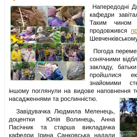
Напередодні Дн
кафедри заві
Таким чином 
продовжився
пр
Шевченківському
Погода переме
сонячними відбл
закладу, батьки
пройшлися ек
знайомими с
іншому поглянули на видове наповнення т
насадженнями та рослинністю.
Завідувачка Людмила Меленець,
доцентки Юлія Волинець, Анна
Пасічник та старша викладачка
кафедри Ірина Санковська надали