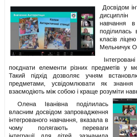
Досвідом інт
дисциплін
навчання в
поділилась 
класів ліце
Мельничук О.
Інтегровані
поєднати елементи різних предметів у м
Такий підхід дозволяє учням встановл
предметами, усвідомлювати як знання 
взаємодіють між собою і краще розуміти навк
Олена Іванівна поділилась
власним досвідом запровадження
інтегрованого навчання, вказала в
чому полягають переваги
інтеграції для дітей, зазначила