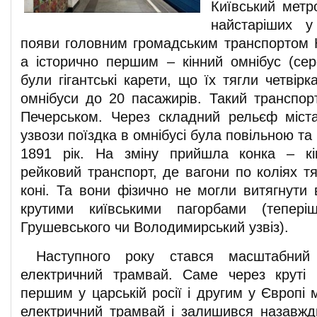
Київський метр
найстаріших у
появи головним громадським транспортом 
а історично першим – кінний омнібус (сер
були гігантські карети, що їх тягли четвір
омнібуси до 20 пасажирів. Такий транспор
Печерськом. Через складний рельєф міста,
узвози поїздка в омнібусі була повільною та
1891 рік. На зміну прийшла конка – кі
рейковий транспорт, де вагони по коліях т
коні. Та вони фізично не могли витягнути 
крутими київськими пагорбами (тепері
Грушевського чи Володимирський узвіз).
Наступного року стався масштабний 
електричний трамвай. Саме через круті 
першим у царській росії і другим у Європі м
електричний трамвай і залишився назавж