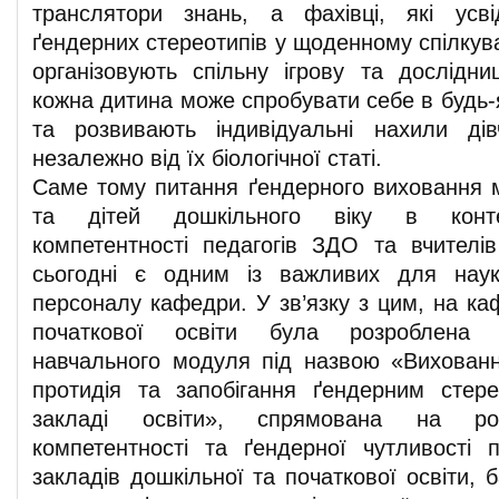
транслятори знань, а фахівці, які усв
ґендерних стереотипів у щоденному спілкув
організовують спільну ігрову та дослідниц
кожна дитина може спробувати себе в будь-я
та розвивають індивідуальні нахили дів
незалежно від їх біологічної статі.
Саме тому питання ґендерного виховання
та дітей дошкільного віку в контек
компетентності педагогів ЗДО та вчителі
сьогодні є одним із важливих для науко
персоналу кафедри. У зв’язку з цим, на ка
початкової освіти була розроблена 
навчального модуля під назвою «Вихован
протидія та запобігання ґендерним стер
закладі освіти», спрямована на роз
компетентності та ґендерної чутливості пе
закладів дошкільної та початкової освіти, б