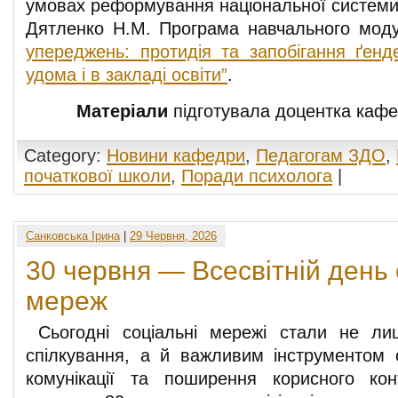
умовах реформування національної системи 
Дятленко Н.М. Програма навчального моду
упереджень: протидія та запобігання ґен
удома і в закладі освіти”
.
Матеріали
підготувала доцентка каф
Category:
Новини кафедри
,
Педагогам ЗДО
,
початкової школи
,
Поради психолога
|
Санковська Ірина
|
29 Червня, 2026
30 червня — Всесвітній день
мереж
Сьогодні соціальні мережі стали не л
спілкування, а й важливим інструментом о
комунікації та поширення корисного ко