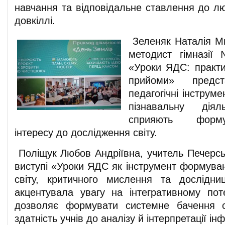
навчання та відповідальне ставлення до лю
довкіллі.
Зеленяк Наталія Ми
методист гімназії
«Уроки ЯДС: практи
прийоми» предст
педагогічні інструм
пізнавальну дія
сприяють форму
інтересу до дослідження світу.
Поліщук Любов Андріївна, учитель Печерсь
виступі «Уроки ЯДС як інструмент формуван
світу, критичного мислення та дослідни
акцентувала увагу на інтегративному поте
дозволяє формувати системне бачення с
здатність учнів до аналізу й інтерпретації ін