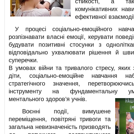
стійкості, а та
комунікативних нави
ефективної взаємодії
У процесі соціально-емоційного навча
розпізнавати власні емоції, керувати повед
будувати позитивні стосунки з однолітк
відповідально ухвалювати рішення й шви
суперечки.
В умовах війни та тривалого стресу, яких 
діти, соціально-емоційне навчання на
стратегічного значення, перетворюючи
інструменту на фундаментальну ум
ментального здоров’я учнів.
Воєнні події, вимушене
переміщення, повітряні тривоги та
загальна невизначеність призводять