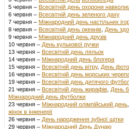
5 червня –
Всесвітній день охорони навкол
6 червня –
Всесвітній день зеленого даху
7 червня –
Міжнародний день настільних іго
8 червня –
Всесвітній день океанів
,
День здо
9 червня –
Міжнародний день друзів
10 червня –
День кулькової ручки
13 червня –
Всесвітній день ляльок
14 червня –
Міжнародний день блогера
15 червня –
Всесвітній день вітру
,
День фото
16 червня –
Всесвітній день морських череп
19 червня –
Всесвітній день дитячого футбо
21 червня –
Всесвітній день жирафів
,
День б
Міжнародний день футболки
23 червня –
Міжнародний олімпійський день
жінок в інженерії
26 червня –
День народження зубної щітки
29 червня –
Міжнародний День Дунаю