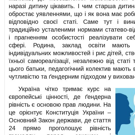
наразі дитину цікавить. І чим старша дити
обростає уявленнями, що і як вона має роб
відповідно своєї статі. Саме тут і вин
традиційно усталеними нормами статево-від
і прагненням особистості реалізувати се
сфері. Родина, заклад освіти мають 
індивідуальних можливостей і рис дітей, с
їхньої самореалізації, незалежно від статі
цього батьки, педагогічний колектив мають
чутливістю та ґендерним підходом у вихованн
Україна чітко тримає курс на
європейські цінності, де ґендерна
рівність є основою прав людини. На
це орієнтує Конституція України –
Основний Закон держави, де стаття
24 прямо проголошує рівність