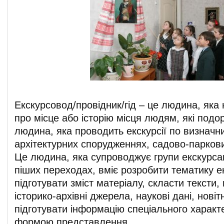
Екскурсовод/провідник/гід – це людина, яка
про місце або історію місця людям, які под
людина, яка проводить екскурсії по визначни
архітектурних спорудженнях, садово-паркових
Це людина, яка супроводжує групи екскурсан
піших переходах, вміє розробити тематику е
підготувати зміст матеріалу, скласти тексти,
історико-архівні джерела, наукові дані, нові
підготувати інформацію спеціального характ
формою представлення.